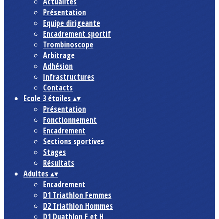
Actualités
Présentation
Equipe dirigeante
Encadrement sportif
Trombinoscope
Arbitrage
Adhésion
Infrastructures
Contacts
Ecole 3 étoiles
▴
▾
Présentation
Fonctionnement
Encadrement
Sections sportives
Stages
Résultats
Adultes
▴
▾
Encadrement
D1 Triathlon Femmes
D2 Triathlon Hommes
D1 Duathlon F et H