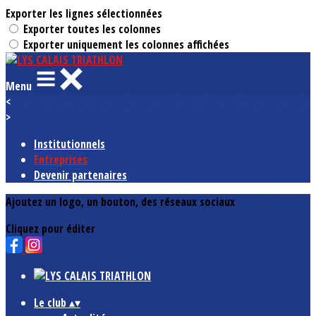
Exporter les lignes sélectionnées
Exporter toutes les colonnes
Exporter uniquement les colonnes affichées
Menu
<
>
Institutionnels
Entreprises
Devenir partenaires
Ajoutez un logo, un bouton, des réseaux sociaux
Cliquez pour éditer
Le club
▴
▾