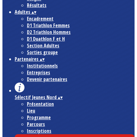
Résultats
Adultes
▴
▾
Encadrement
D1 Triathlon Femmes
D2 Triathlon Hommes
D1 Duathlon F et H
Section Adultes
Sorties groupe
Partenaires
▴
▾
Institutionnels
Entreprises
Devenir partenaires
Sélectif Jeunes Nord
▴
▾
Présentation
Lieu
Programme
Parcours
Inscriptions