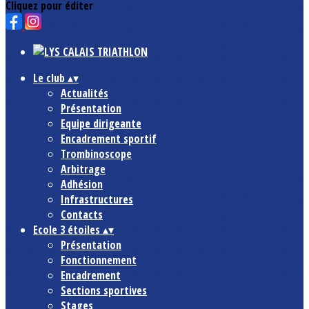
Cliquez pour éditer
Le club
▴
▾
Actualités
Présentation
Equipe dirigeante
Encadrement sportif
Trombinoscope
Arbitrage
Adhésion
Infrastructures
Contacts
Ecole 3 étoiles
▴
▾
Présentation
Fonctionnement
Encadrement
Sections sportives
Stages