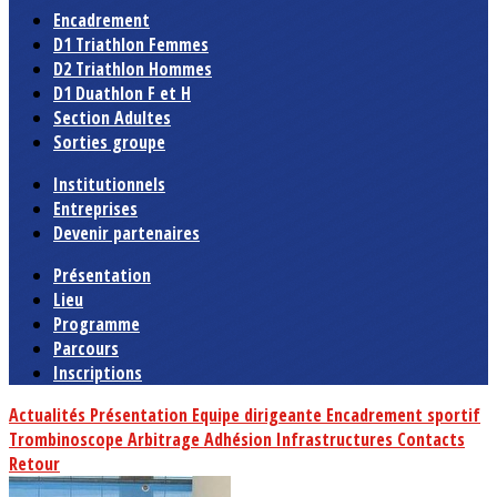
Encadrement
D1 Triathlon Femmes
D2 Triathlon Hommes
D1 Duathlon F et H
Section Adultes
Sorties groupe
Institutionnels
Entreprises
Devenir partenaires
Présentation
Lieu
Programme
Parcours
Inscriptions
Actualités
Présentation
Equipe dirigeante
Encadrement sportif
Trombinoscope
Arbitrage
Adhésion
Infrastructures
Contacts
Retour