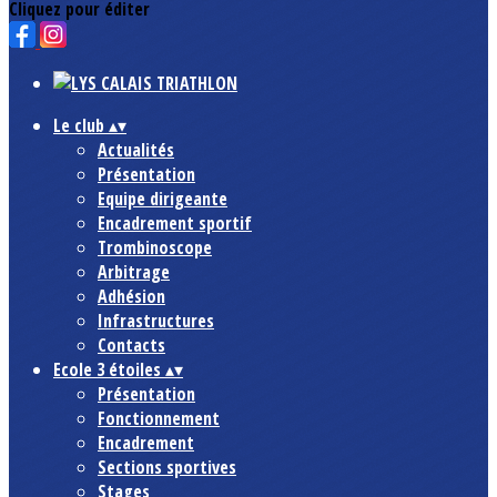
Cliquez pour éditer
Le club
▴
▾
Actualités
Présentation
Equipe dirigeante
Encadrement sportif
Trombinoscope
Arbitrage
Adhésion
Infrastructures
Contacts
Ecole 3 étoiles
▴
▾
Présentation
Fonctionnement
Encadrement
Sections sportives
Stages