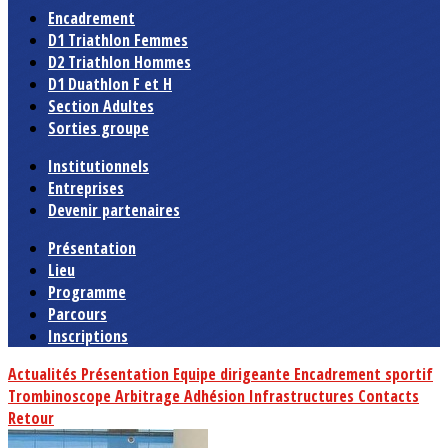
Encadrement
D1 Triathlon Femmes
D2 Triathlon Hommes
D1 Duathlon F et H
Section Adultes
Sorties groupe
Institutionnels
Entreprises
Devenir partenaires
Présentation
Lieu
Programme
Parcours
Inscriptions
Actualités
Présentation
Equipe dirigeante
Encadrement sportif
Trombinoscope
Arbitrage
Adhésion
Infrastructures
Contacts
Retour