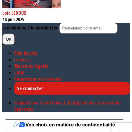
Loic LEDOUX
14 juin 2025
Je m'abonne à la newsletter
OK
Plan du site
Licences
Mentions légales
CGUV
Paramétrer vos cookies
Se connecter
Propulsé par AssoConnect, le logiciel des associations
Sportives
Vos choix en matière de confidentialité