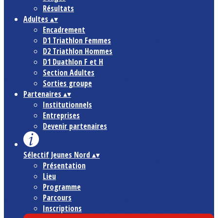
Résultats
Adultes
▴
▾
Encadrement
D1 Triathlon Femmes
D2 Triathlon Hommes
D1 Duathlon F et H
Section Adultes
Sorties groupe
Partenaires
▴
▾
Institutionnels
Entreprises
Devenir partenaires
Sélectif Jeunes Nord
▴
▾
Présentation
Lieu
Programme
Parcours
Inscriptions