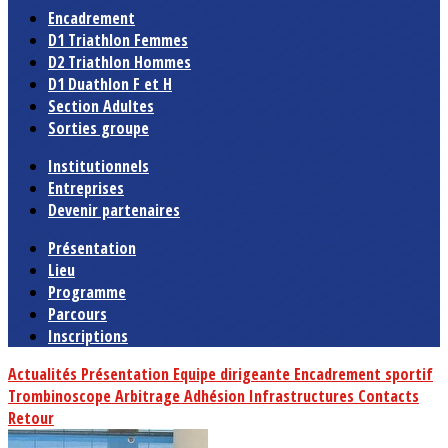
Encadrement
D1 Triathlon Femmes
D2 Triathlon Hommes
D1 Duathlon F et H
Section Adultes
Sorties groupe
Institutionnels
Entreprises
Devenir partenaires
Présentation
Lieu
Programme
Parcours
Inscriptions
Actualités
Présentation
Equipe dirigeante
Encadrement sportif
Trombinoscope
Arbitrage
Adhésion
Infrastructures
Contacts
Retour