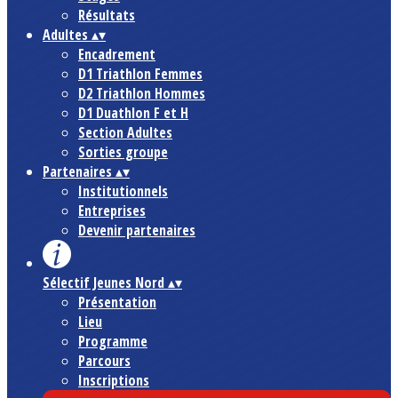
Résultats
Adultes
▴
▾
Encadrement
D1 Triathlon Femmes
D2 Triathlon Hommes
D1 Duathlon F et H
Section Adultes
Sorties groupe
Partenaires
▴
▾
Institutionnels
Entreprises
Devenir partenaires
Sélectif Jeunes Nord
▴
▾
Présentation
Lieu
Programme
Parcours
Inscriptions