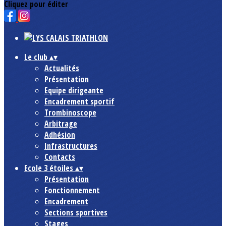
Cliquez pour éditer
Le club
▴
▾
Actualités
Présentation
Equipe dirigeante
Encadrement sportif
Trombinoscope
Arbitrage
Adhésion
Infrastructures
Contacts
Ecole 3 étoiles
▴
▾
Présentation
Fonctionnement
Encadrement
Sections sportives
Stages