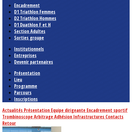
Encadrement
D1 Triathlon Femmes
D2 Triathlon Hommes
D1 Duathlon F et H
Section Adultes
Sorties groupe
Institutionnels
Entreprises
Devenir partenaires
Présentation
Lieu
Programme
Parcours
Inscriptions
Actualités
Présentation
Equipe dirigeante
Encadrement sportif
Trombinoscope
Arbitrage
Adhésion
Infrastructures
Contacts
Retour