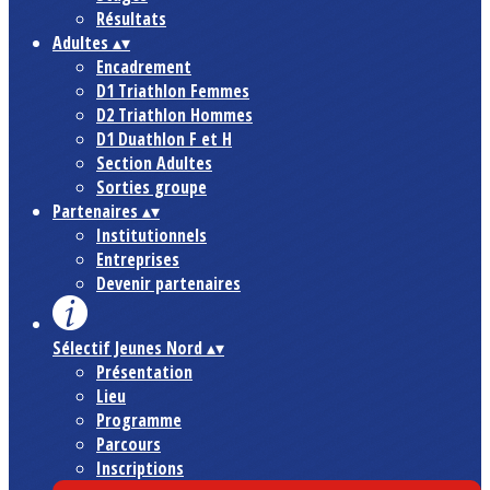
Résultats
Adultes
▴
▾
Encadrement
D1 Triathlon Femmes
D2 Triathlon Hommes
D1 Duathlon F et H
Section Adultes
Sorties groupe
Partenaires
▴
▾
Institutionnels
Entreprises
Devenir partenaires
Sélectif Jeunes Nord
▴
▾
Présentation
Lieu
Programme
Parcours
Inscriptions