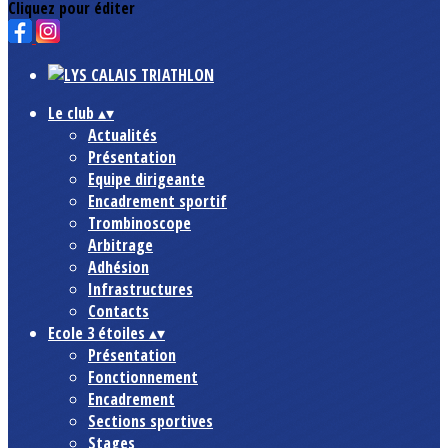
Cliquez pour éditer
Le club
▴
▾
Actualités
Présentation
Equipe dirigeante
Encadrement sportif
Trombinoscope
Arbitrage
Adhésion
Infrastructures
Contacts
Ecole 3 étoiles
▴
▾
Présentation
Fonctionnement
Encadrement
Sections sportives
Stages