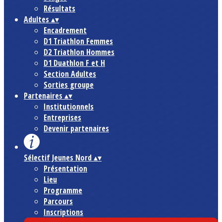
Résultats
Adultes
▴
▾
Encadrement
D1 Triathlon Femmes
D2 Triathlon Hommes
D1 Duathlon F et H
Section Adultes
Sorties groupe
Partenaires
▴
▾
Institutionnels
Entreprises
Devenir partenaires
Sélectif Jeunes Nord
▴
▾
Présentation
Lieu
Programme
Parcours
Inscriptions