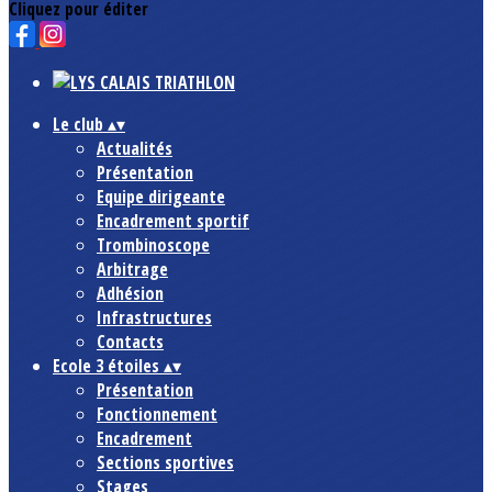
Cliquez pour éditer
Le club
▴
▾
Actualités
Présentation
Equipe dirigeante
Encadrement sportif
Trombinoscope
Arbitrage
Adhésion
Infrastructures
Contacts
Ecole 3 étoiles
▴
▾
Présentation
Fonctionnement
Encadrement
Sections sportives
Stages