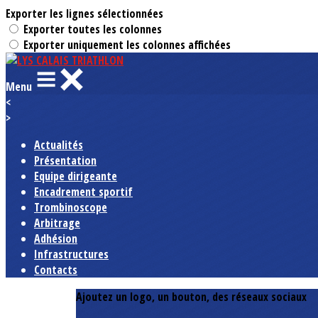
Exporter les lignes sélectionnées
Exporter toutes les colonnes
Exporter uniquement les colonnes affichées
Menu
<
>
Actualités
Présentation
Equipe dirigeante
Encadrement sportif
Trombinoscope
Arbitrage
Adhésion
Infrastructures
Contacts
Ajoutez un logo, un bouton, des réseaux sociaux