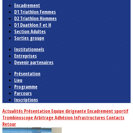
Encadrement
D1 Triathlon Femmes
D2 Triathlon Hommes
D1 Duathlon F et H
Section Adultes
Sorties groupe
Institutionnels
Entreprises
Devenir partenaires
Présentation
Lieu
Programme
Parcours
Inscriptions
Actualités
Présentation
Equipe dirigeante
Encadrement sportif
Trombinoscope
Arbitrage
Adhésion
Infrastructures
Contacts
Retour