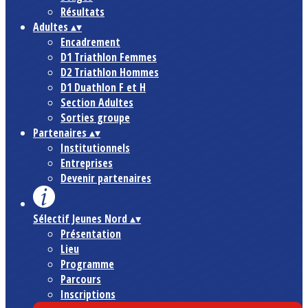
Résultats
Adultes
▴
▾
Encadrement
D1 Triathlon Femmes
D2 Triathlon Hommes
D1 Duathlon F et H
Section Adultes
Sorties groupe
Partenaires
▴
▾
Institutionnels
Entreprises
Devenir partenaires
Sélectif Jeunes Nord
▴
▾
Présentation
Lieu
Programme
Parcours
Inscriptions