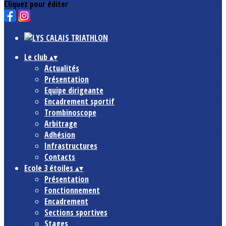
Cliquez pour éditer
Le club
▴
▾
Actualités
Présentation
Equipe dirigeante
Encadrement sportif
Trombinoscope
Arbitrage
Adhésion
Infrastructures
Contacts
Ecole 3 étoiles
▴
▾
Présentation
Fonctionnement
Encadrement
Sections sportives
Stages