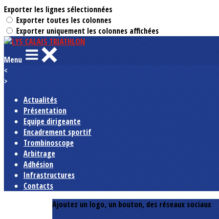
Exporter les lignes sélectionnées
Exporter toutes les colonnes
Exporter uniquement les colonnes affichées
Menu
<
>
Actualités
Présentation
Equipe dirigeante
Encadrement sportif
Trombinoscope
Arbitrage
Adhésion
Infrastructures
Contacts
Ajoutez un logo, un bouton, des réseaux sociaux