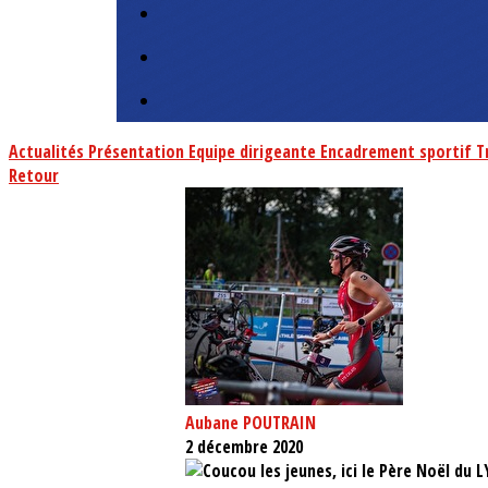
Actualités
Présentation
Equipe dirigeante
Encadrement sportif
T
Retour
Aubane POUTRAIN
2 décembre 2020