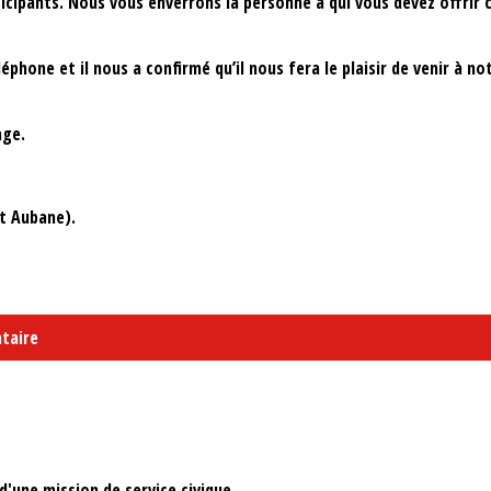
ticipants. Nous vous enverrons la personne à qui vous devez offrir c
léphone et il nous a confirmé qu’il nous fera le plaisir de venir à
age.
et Aubane).
taire
'une mission de service civique...