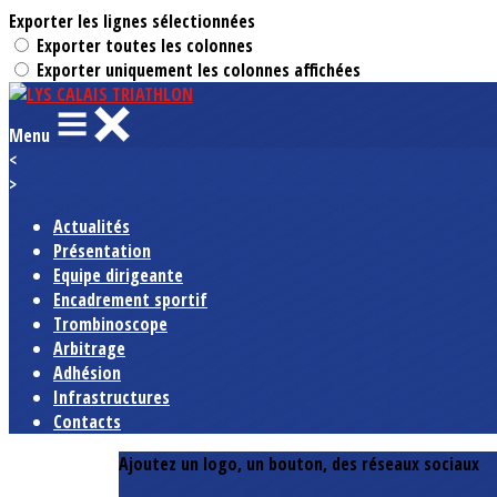
Exporter les lignes sélectionnées
Exporter toutes les colonnes
Exporter uniquement les colonnes affichées
Menu
<
>
Actualités
Présentation
Equipe dirigeante
Encadrement sportif
Trombinoscope
Arbitrage
Adhésion
Infrastructures
Contacts
Ajoutez un logo, un bouton, des réseaux sociaux