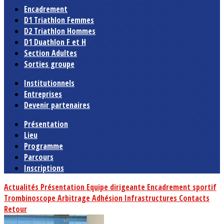
Encadrement
D1 Triathlon Femmes
D2 Triathlon Hommes
D1 Duathlon F et H
Section Adultes
Sorties groupe
Institutionnels
Entreprises
Devenir partenaires
Présentation
Lieu
Programme
Parcours
Inscriptions
Actualités
Présentation
Equipe dirigeante
Encadrement sportif
Trombinoscope
Arbitrage
Adhésion
Infrastructures
Contacts
Retour