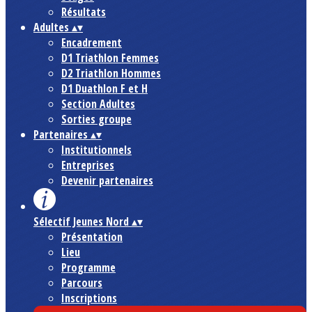
Résultats
Adultes
▴
▾
Encadrement
D1 Triathlon Femmes
D2 Triathlon Hommes
D1 Duathlon F et H
Section Adultes
Sorties groupe
Partenaires
▴
▾
Institutionnels
Entreprises
Devenir partenaires
Sélectif Jeunes Nord
▴
▾
Présentation
Lieu
Programme
Parcours
Inscriptions