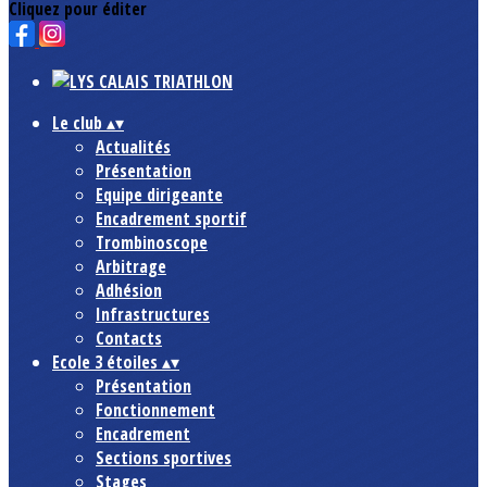
Cliquez pour éditer
Le club
▴
▾
Actualités
Présentation
Equipe dirigeante
Encadrement sportif
Trombinoscope
Arbitrage
Adhésion
Infrastructures
Contacts
Ecole 3 étoiles
▴
▾
Présentation
Fonctionnement
Encadrement
Sections sportives
Stages