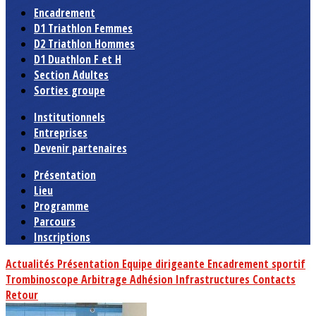
Encadrement
D1 Triathlon Femmes
D2 Triathlon Hommes
D1 Duathlon F et H
Section Adultes
Sorties groupe
Institutionnels
Entreprises
Devenir partenaires
Présentation
Lieu
Programme
Parcours
Inscriptions
Actualités
Présentation
Equipe dirigeante
Encadrement sportif
Trombinoscope
Arbitrage
Adhésion
Infrastructures
Contacts
Retour