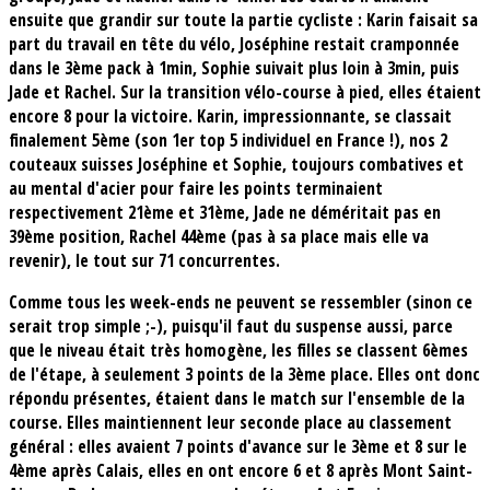
ensuite que grandir sur toute la partie cycliste : Karin faisait sa
part du travail en tête du vélo, Joséphine restait cramponnée
dans le 3ème pack à 1min, Sophie suivait plus loin à 3min, puis
Jade et Rachel. Sur la transition vélo-course à pied, elles étaient
encore 8 pour la victoire. Karin, impressionnante, se classait
finalement 5ème (son 1er top 5 individuel en France !), nos 2
couteaux suisses Joséphine et Sophie, toujours combatives et
au mental d'acier pour faire les points terminaient
respectivement 21ème et 31ème, Jade ne déméritait pas en
39ème position, Rachel 44ème (pas à sa place mais elle va
revenir), le tout sur 71 concurrentes.
Comme tous les week-ends ne peuvent se ressembler (sinon ce
serait trop simple ;-), puisqu'il faut du suspense aussi, parce
que le niveau était très homogène, les filles se classent 6èmes
de l'étape, à seulement 3 points de la 3ème place. Elles ont donc
répondu présentes, étaient dans le match sur l'ensemble de la
course. Elles maintiennent leur seconde place au classement
général : elles avaient 7 points d'avance sur le 3ème et 8 sur le
4ème après Calais, elles en ont encore 6 et 8 après Mont Saint-