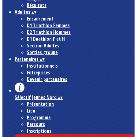
Résultats
Adultes
▴
▾
Encadrement
D1 Triathlon Femmes
D2 Triathlon Hommes
D1 Duathlon F et H
Section Adultes
Sorties groupe
Partenaires
▴
▾
Institutionnels
Entreprises
Devenir partenaires
Sélectif Jeunes Nord
▴
▾
Présentation
Lieu
Programme
Parcours
Inscriptions