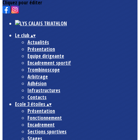
Cliquez pour éditer
Le club
▴
▾
Actualités
Présentation
Equipe dirigeante
Encadrement sportif
Trombinoscope
Arbitrage
Adhésion
Infrastructures
Contacts
Ecole 3 étoiles
▴
▾
Présentation
Fonctionnement
Encadrement
Sections sportives
Stages