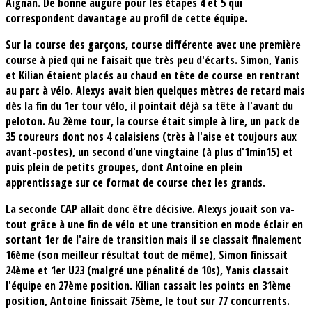
Aignan. De bonne augure pour les étapes 4 et 5 qui
correspondent davantage au profil de cette équipe.
Sur la course des garçons, course différente avec une première
course à pied qui ne faisait que très peu d'écarts. Simon, Yanis
et Kilian étaient placés au chaud en tête de course en rentrant
au parc à vélo. Alexys avait bien quelques mètres de retard mais
dès la fin du 1er tour vélo, il pointait déjà sa tête à l'avant du
peloton. Au 2ème tour, la course était simple à lire, un pack de
35 coureurs dont nos 4 calaisiens (très à l'aise et toujours aux
avant-postes), un second d'une vingtaine (à plus d'1min15) et
puis plein de petits groupes, dont Antoine en plein
apprentissage sur ce format de course chez les grands.
La seconde CAP allait donc être décisive. Alexys jouait son va-
tout grâce à une fin de vélo et une transition en mode éclair en
sortant 1er de l'aire de transition mais il se classait finalement
16ème (son meilleur résultat tout de même), Simon finissait
24ème et 1er U23 (malgré une pénalité de 10s), Yanis classait
l'équipe en 27ème position. Kilian cassait les points en 31ème
position, Antoine finissait 75ème, le tout sur 77 concurrents.